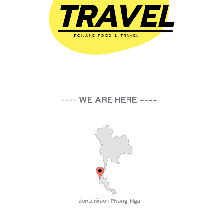
----
WE ARE HERE ----