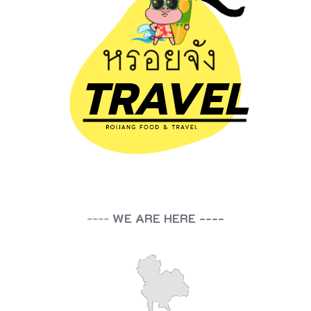
----
WE ARE HERE ----