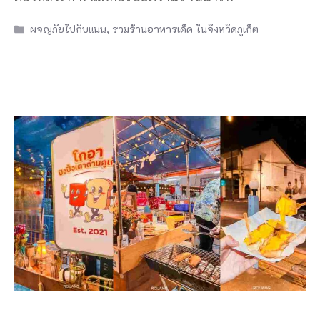
Categories
ผจญภัยไปกับแนน
,
รวมร้านอาหารเด็ด ในจังหวัดภูเก็ต