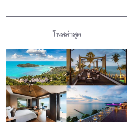
โพสล่าสุด