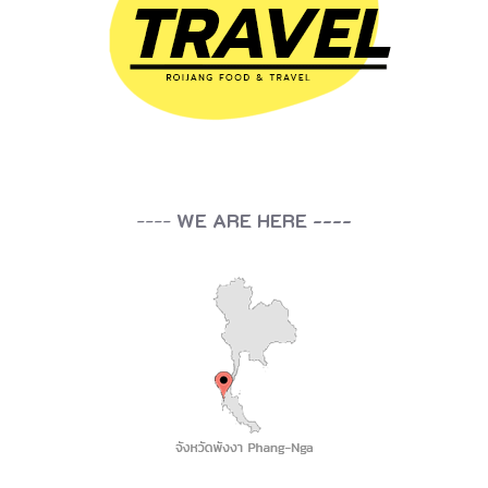
----
WE ARE HERE ----