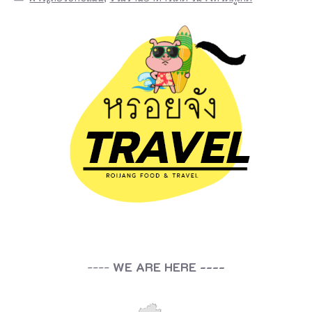
----
WE ARE HERE ----