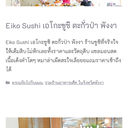
Eiko Sushi เอโกะซูชิ ตะกั่วป่า พังงา
Eiko Sushi เอโกะซูชิ ตะกั่วป่า พังงา ร้านซูชิที่จริงใจ
ให้เต็มสิบไม่หักเลยทั้งราคาและวัตถุดิบ แซลมอนสด
เนื้อเด้งคำโตๆ หมาล่าเผ็ดสะใจเล้ยยยแถมราคาเข้าถึง
ได้
Categories
ผจญภัยไปกับแนน
,
รวมร้านอาหารเด็ด ในจังหวัดพังงา