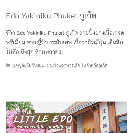
Edo Yakiniku Phuket ภูเก็ต
รีวิว Edo Yakiniku Phuket ภูเก็ต สายปิ้งย่างเนื้อเกรด
พรีเมี่ยม จากญี่ปุ่น ระดับเทพ เนื้อวากิวญี่ปุ่น เต็มสิบ
ไม่หัก ปังสุด ห้ามพลาด!!!
Categories
ผจญภัยไปกับแนน
,
รวมร้านอาหารเด็ด ในจังหวัดภูเก็ต