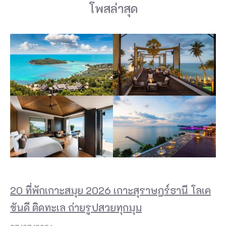
โพสล่าสุด
20 ที่พักเกาะสมุย 2026 เกาะสุราษฎร์ธานี โลเค
ชันดี ติดทะเล ถ่ายรูปสวยทุกมุม