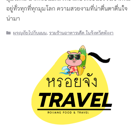
อยู่ทั่วทุกที่ทุกมุมโลก ความสวยงามที่น่าตื่นตาตื่นใจ
น่ามา
Categories
ผจญภัยไปกับแนน
,
รวมร้านอาหารเด็ด ในจังหวัดพังงา