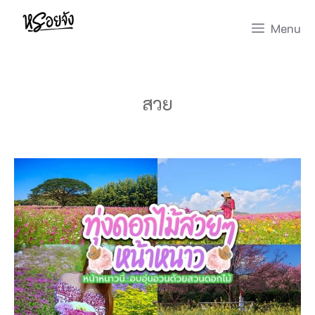
Skip
Menu
to
content
สวย