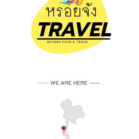
----
WE ARE HERE ----