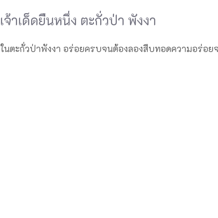
าเด็ดยืนหนึ่ง ตะกั่วป่า พังงา
ึ่งในตะกั่วป่าพังงา อร่อยครบจนต้องลองสืบทอดความอร่อยจ