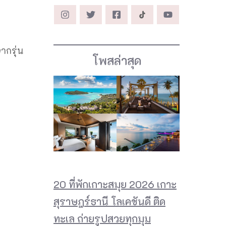
ากรุ่น
โพสล่าสุด
20 ที่พักเกาะสมุย 2026 เกาะ
สุราษฎร์ธานี โลเคชันดี ติด
ทะเล ถ่ายรูปสวยทุกมุม