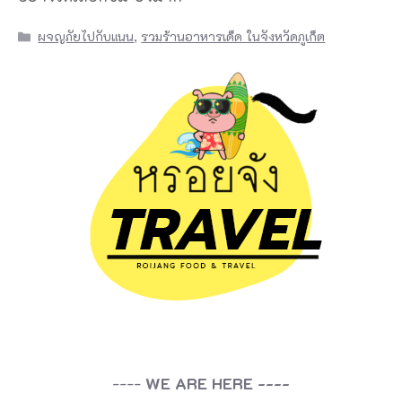
Categories
ผจญภัยไปกับแนน
,
รวมร้านอาหารเด็ด ในจังหวัดภูเก็ต
----
WE ARE HERE ----