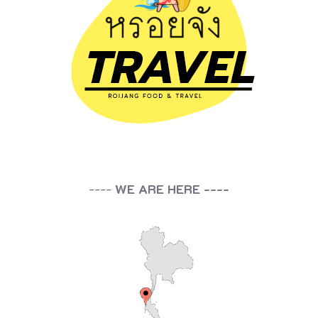
----
WE ARE HERE ----