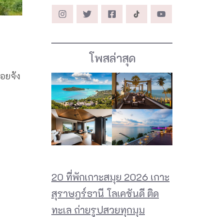
โพสล่าสุด
อยจัง
20 ที่พักเกาะสมุย 2026 เกาะ
สุราษฎร์ธานี โลเคชันดี ติด
ทะเล ถ่ายรูปสวยทุกมุม