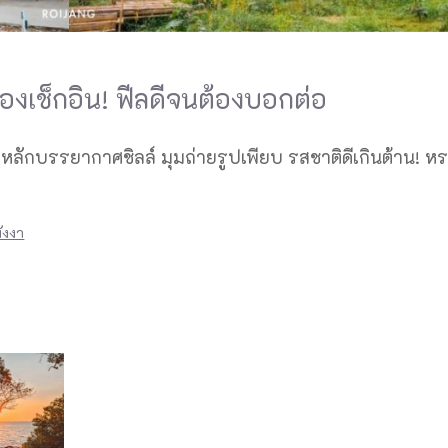
องเช็กอิน! ฟีลดีจนต้องบอกต่อ
ลักบรรยากาศชิลล์ มุมถ่ายรูปเพียบ รสชาติดีเกินต้าน! หร
ังงา