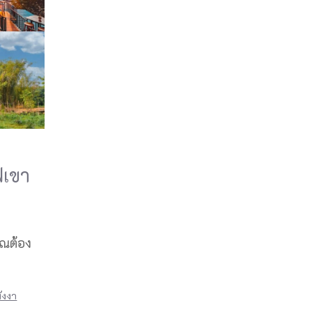
ฟเขา
ุณต้อง
ังงา