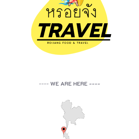
----
WE ARE HERE ----