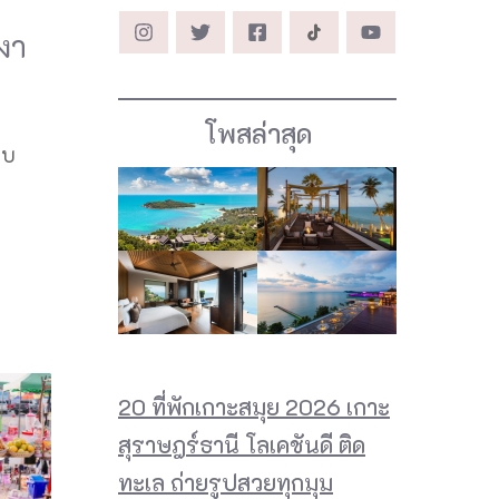
งงา
โพสล่าสุด
่บ
20 ที่พักเกาะสมุย 2026 เกาะ
สุราษฎร์ธานี โลเคชันดี ติด
ทะเล ถ่ายรูปสวยทุกมุม