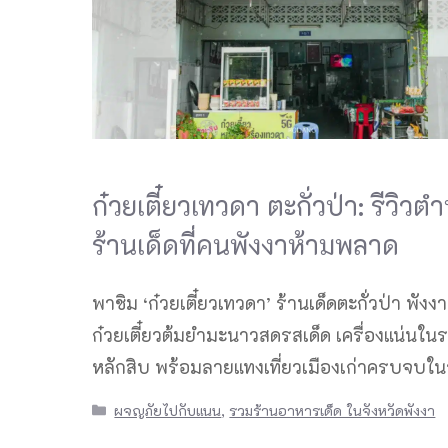
ก๋วยเตี๋ยวเทวดา ตะกั่วป่า: รีวิว
ร้านเด็ดที่คนพังงาห้ามพลาด
พาชิม ‘ก๋วยเตี๋ยวเทวดา’ ร้านเด็ดตะกั่วป่า พังงา
ก๋วยเตี๋ยวต้มยำมะนาวสดรสเด็ด เครื่องแน่นใน
หลักสิบ พร้อมลายแทงเที่ยวเมืองเก่าครบจบในว
Categories
ผจญภัยไปกับแนน
,
รวมร้านอาหารเด็ด ในจังหวัดพังงา