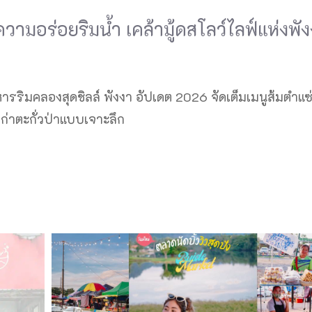
ความอร่อยริมน้ำ เคล้ามู้ดสโลว์ไลฟ์แห่งพั
ารริมคลองสุดชิลล์ พังงา อัปเดต 2026 จัดเต็มเมนูส้มตำแซ
เก่าตะกั่วป่าแบบเจาะลึก