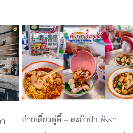
ก๋วยเตี๋ยวดู๋ดี๋ – ตะกั่วป่า พังงา
งา