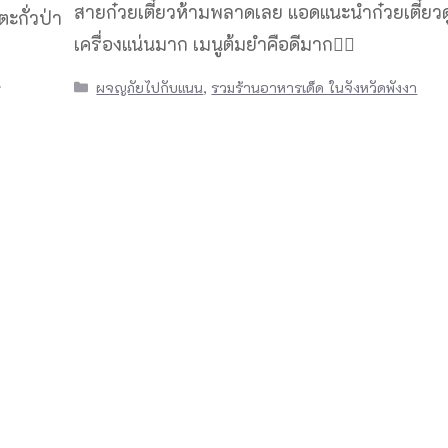
สายก๋วยเตี๋ยวห้ามพลาดเลย แอดแนะนำก๋วยเตี๋ยวดู๋
 ตะกั่วป่า
เครื่องแน่นมาก เมนูต้มยำคือดีมาก👍🏻
น
Categories
ผจญภัยไปกับแนน
,
รวมร้านอาหารเด็ด ในจังหวัดพังงา