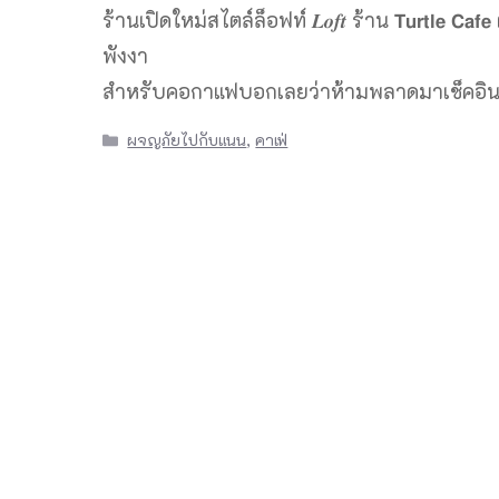
ร้านเปิดใหม่สไตล์ล็อฟท์ 𝑳𝒐𝒇𝒕 ร้าน 𝗧𝘂𝗿𝘁𝗹𝗲 𝗖𝗮𝗳
พังงา
สำหรับคอกาแฟบอกเลยว่าห้ามพลาดมาเช็คอิ
Categories
ผจญภัยไปกับแนน
,
คาเฟ่