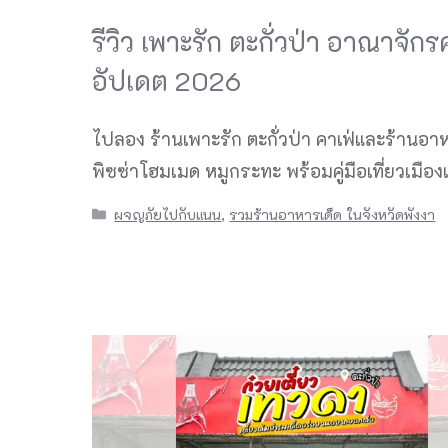
รีวิว เพาะรัก ตะกั่วป่า อาณาจักร
อัปเดต 2026
ไปลอง ร้านเพาะรัก ตะกั่วป่า คาเฟ่และร้านอาห
พิซซ่าโฮมเมด หมูกระทะ พร้อมคู่มือเที่ยวเมือง
Categories
ผจญภัยไปกับแนน
,
รวมร้านอาหารเด็ด ในจังหวัดพังงา