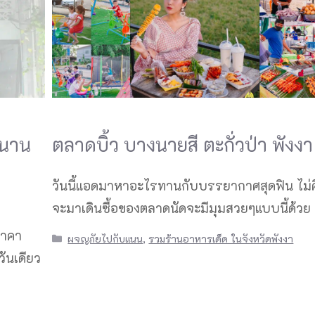
ตำนาน
ตลาดบิ้ว บางนายสี ตะกั่วป่า พังงา
วันนี้แอดมาหาอะไรทานกับบรรยากาศสุดฟิน ไม่ค
จะมาเดินซื้อของตลาดนัดจะมีมุมสวยๆแบบนี้ด้วย
ราคา
Categories
ผจญภัยไปกับแนน
,
รวมร้านอาหารเด็ด ในจังหวัดพังงา
ันเดียว