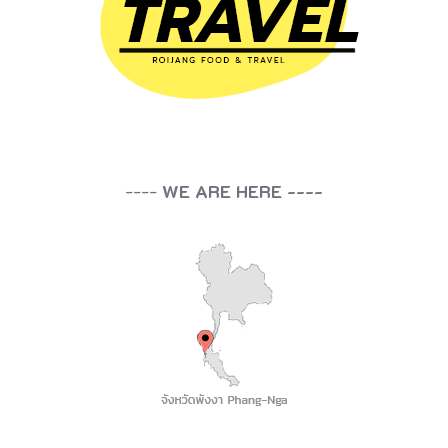
----
WE ARE HERE ----