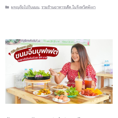
Categories
ผจญภัยไปกับแนน
,
รวมร้านอาหารเด็ด ในจังหวัดพังงา