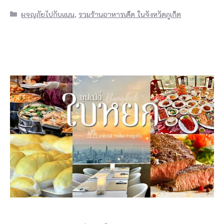
Categories
ผจญภัยไปกับแนน
,
รวมร้านอาหารเด็ด ในจังหวัดภูเก็ต