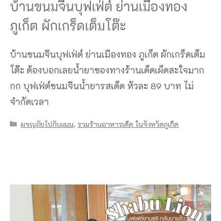
บ้านขนมจีนบุฟเฟ่ต์ ย่านเมืองทอง
ภูเก็ต ผักเกร็ดเต็มโต๊ะ
บ้านขนมจีนบุฟเฟ่ต์ ย่านเมืองทอง ภูเก็ต ผักเกร็ดเต็ม
โต๊ะ ต้องบอกเลยน้ำยาของทางร้านเด็ดเผ็ดสะใจมาก
กก บุฟเฟ่ต์ขนมจีนน้ำยารสเด็ด หัวละ 89 บาท ไม่
จำกัดเวลา
Categories
ผจญภัยไปกับแนน
,
รวมร้านอาหารเด็ด ในจังหวัดภูเก็ต