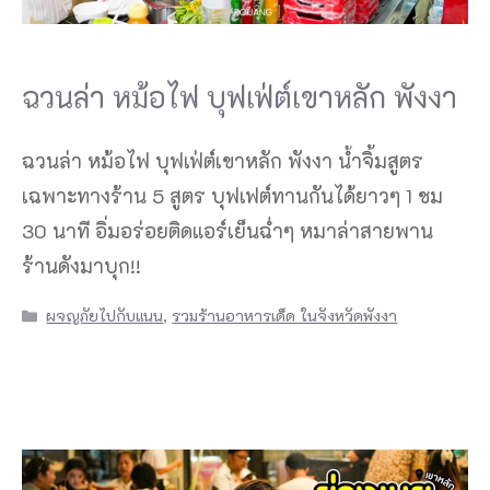
ฉวนล่า หม้อไฟ บุฟเฟ่ต์เขาหลัก พังงา
ฉวนล่า หม้อไฟ บุฟเฟ่ต์เขาหลัก พังงา น้ำจิ้มสูตร
เฉพาะทางร้าน 5 สูตร บุฟเฟต์ทานกันได้ยาวๆ 1 ชม
30 นาที อิ่มอร่อยติดแอร์เย็นฉ่ำๆ หมาล่าสายพาน
ร้านดังมาบุก!!
Categories
ผจญภัยไปกับแนน
,
รวมร้านอาหารเด็ด ในจังหวัดพังงา