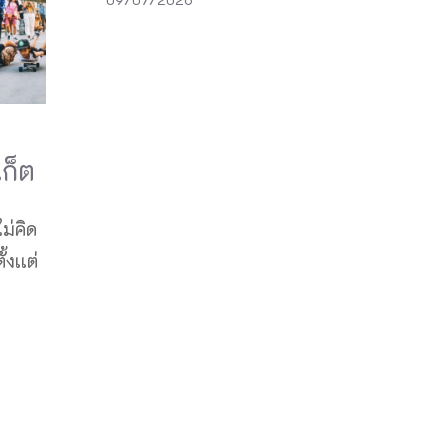
เก็ต
ไม่คิด
้งเเต่