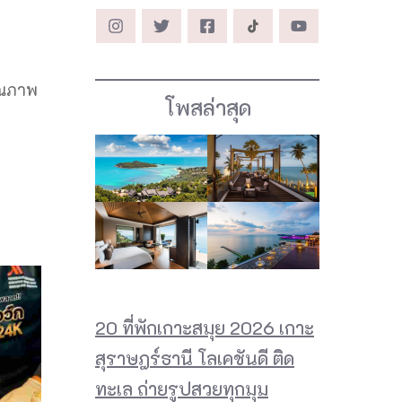
คุณภาพ
โพสล่าสุด
20 ที่พักเกาะสมุย 2026 เกาะ
สุราษฎร์ธานี โลเคชันดี ติด
ทะเล ถ่ายรูปสวยทุกมุม