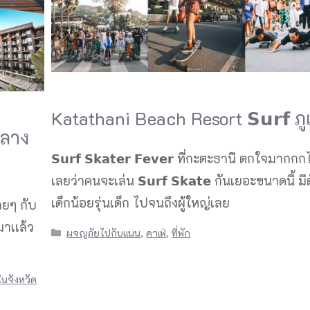
Katathani Beach Resort 𝗦𝘂𝗿𝗳 ภู
ถลาง
𝗦𝘂𝗿𝗳 𝗦𝗸𝗮𝘁𝗲𝗿 𝗙𝗲𝘃𝗲𝗿 ที่กะตะธานี ตกใจมากกก
เลยว่าคนจะเล่น 𝗦𝘂𝗿𝗳 𝗦𝗸𝗮𝘁𝗲 กันเยอะขนาดนี้ มีตั
เด็กน้อยรุ่นเด็ก ไปจนถึงผู้ใหญ่เลย
นสบายๆ กับ
าเเล้ว
Categories
ผจญภัยไปกับแนน
,
คาเฟ่
,
ที่พัก
นจังหวัด