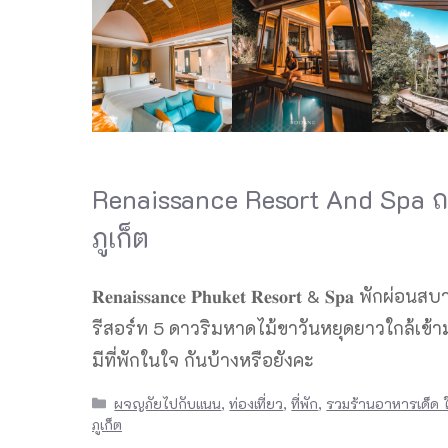
Renaissance Resort And Spa 
ภูเก็ต
𝐑𝐞𝐧𝐚𝐢𝐬𝐬𝐚𝐧𝐜𝐞 𝐏𝐡𝐮𝐤𝐞𝐭 𝐑𝐞𝐬𝐨𝐫𝐭 & 𝐒𝐩𝐚 พักผ่อ
รีสอร์ท 5 ดาวริมหาดไม้ขาวันหยุดยาวใกล้เข้าม
มีที่พักในใจ กันบ้างหรือยังคะ
Categories
ผจญภัยไปกับแนน
,
ท่องเที่ยว
,
ที่พัก
,
รวมร้านอาหารเด็ด ใ
ภูเก็ต