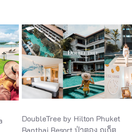
DoubleTree by Hilton Phuket
a
Banthai Resort ป่าตอง ภูเก็ต