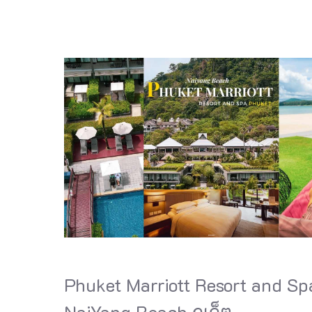
Phuket Marriott Resort and Sp
NaiYang Beach ภูเก็ต