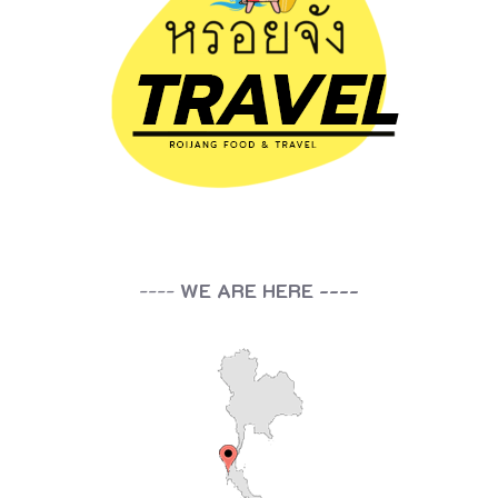
----
WE ARE HERE ----