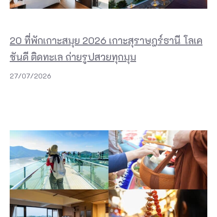
20 ที่พักเกาะสมุย 2026 เกาะสุราษฎร์ธานี โลเค
ชันดี ติดทะเล ถ่ายรูปสวยทุกมุม
27/07/2026