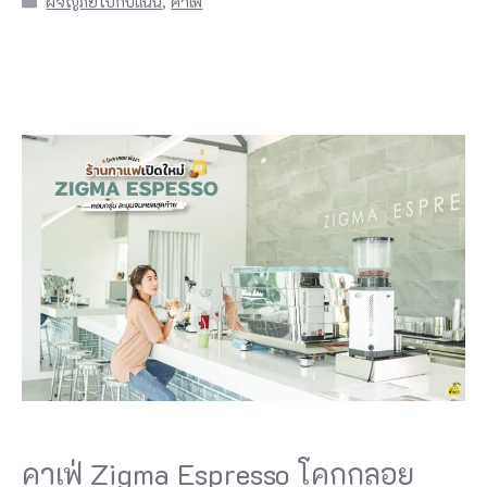
ผจญภัยไปกับแนน
,
คาเฟ่
คาเฟ่ Zigma Espresso โคกกลอย