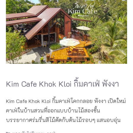
Kim Cafe Khok Kloi กิ้มคาเฟ่ พังงา
Kim Cafe Khok Kloi กิ้มคาเฟ่โคกกลอย พังงา เปิดใหม่
คาเฟ่ในบ้านสวนที่ออกแบบบ้านไม้สองชั้น
บรรยากาศร่มรื่นสีไม้ตัดกับต้นไม้รอบๆ แสนอบอุ่น
Categories