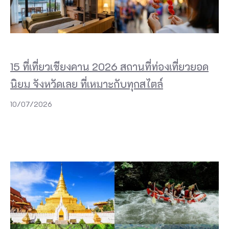
15 ที่เที่ยวเชียงคาน 2026 สถานที่ท่องเที่ยวยอด
นิยม จังหวัดเลย ที่เหมาะกับทุกสไตล์
10/07/2026