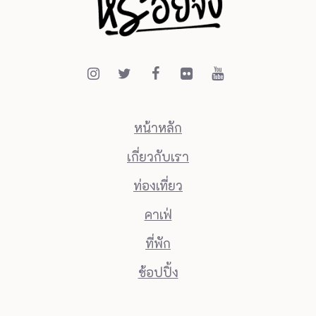
หน้าหลัก
เกี่ยวกับเรา
ท่องเที่ยว
คาเฟ่
ที่พัก
ช้อปปิ้ง