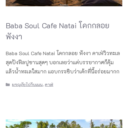
Baba Soul Cafe Natai โคกกลอย
พังงา
Baba Soul Cafe Natai โคกกลอย พังงา คาเฟ่วิวทะเล
สุดปังฟีลปูซานสุดๆ บอกเลยว่าแค่บรรยากาศก็คุ้ม
แล้วน้ำทะเลใสมาก แอบกระซิบว่าเค้กที่นี้อร่อยมากก
Categories
ผจญภัยไปกับแนน
,
คาเฟ่