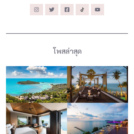
โพสล่าสุด