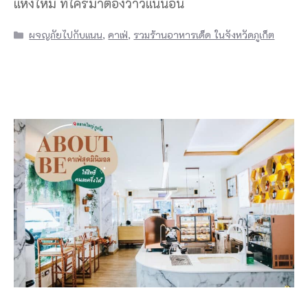
แห่งใหม่ ที่ใครมาต้องว้าวแน่นอน
Categories
ผจญภัยไปกับแนน
,
คาเฟ่
,
รวมร้านอาหารเด็ด ในจังหวัดภูเก็ต