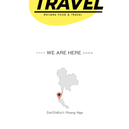
----
WE ARE HERE ----