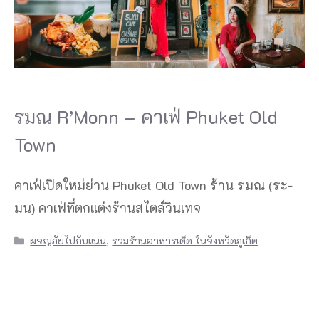
รมณ R’Monn – คาเฟ่ Phuket Old
Town
คาเฟ่เปิดใหม่ย่าน Phuket Old Town ร้าน รมณ (ระ-
มน) คาเฟ่ที่ตกแต่งร้านสไตล์วินเทจ
Categories
ผจญภัยไปกับแนน
,
รวมร้านอาหารเด็ด ในจังหวัดภูเก็ต