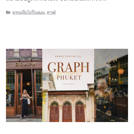
Categories
ผจญภัยไปกับแนน
,
คาเฟ่