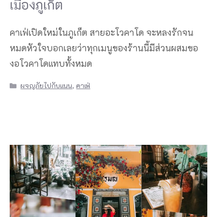
เมืองภูเก็ต
คาเฟ่เปิดใหม่ในภูเก็ต สายอะโวคาโด จะหลงรักจน
หมดหัวใจบอกเลยว่าทุกเมนูของร้านนี้มีส่วนผสมขอ
งอโวคาโดแทบทั้งหมด
Categories
ผจญภัยไปกับแนน
,
คาเฟ่