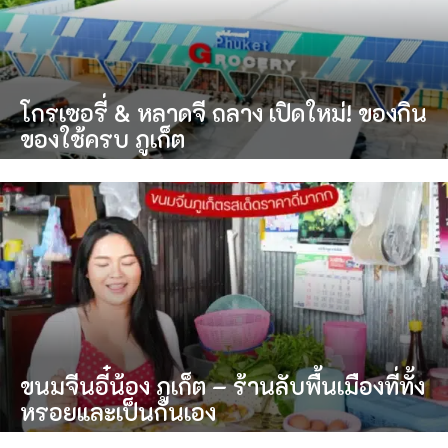
โกรเซอรี่ & หลาดจี ถลาง เปิดใหม่! ของกิน
ของใช้ครบ ภูเก็ต
ขนมจีนอี๋น้อง ภูเก็ต – ร้านลับพื้นเมืองที่ทั้ง
หรอยและเป็นกันเอง