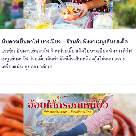
นับดาวเย็นตาโฟ บางเนียง – ร้านลับพังงา เมนูเส้นรสเด็ด
แวะชิม นับดาวเย็นตาโฟ ร้านก๋วยเตี๋ยวเด็ดในบางเนียง พังงา เสิร์ฟ
เมนูเย็นตาโฟ ก๋วยเตี๋ยวต้มยำ ผัดซีอิ๊วเส้นเหลืองกุ้งไข่หมก อร่อย
เครื่องแน่น ซุปกลมกล่อม!