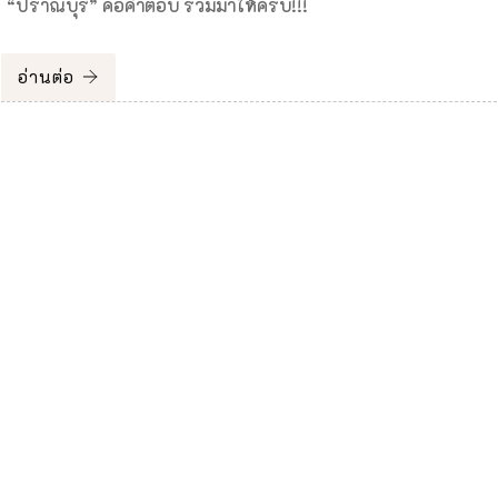
“ปราณบุรี” คือคำตอบ รวมมาให้ครบ!!!
อ่านต่อ