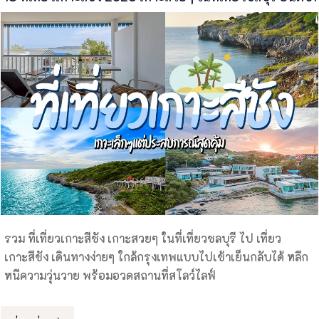
รวม ที่เที่ยวเกาะสีชัง เกาะสวยๆ ในที่เที่ยวชลบุรี ไป เที่ยว
เกาะสีชัง เดินทางง่ายๆ ใกล้กรุงเทพแบบไปเช้าเย็นกลับได้ หลีก
หนีความวุ่นวาย พร้อมอวดสถานที่สโลว์ไลฟ์