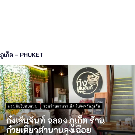
ภูเก็ต – PHUKET
ผจญภัยไปกับแนน
รวมร้านอาหารเด็ด ในจังหวัดภูเก็ต
ก๋งเส้นจันท์ ฉลอง ภูเก็ต ร้าน
ก๋วยเตี๋ยวตำนานลุงเฉื่อย