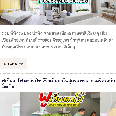
รวม ที่พักระนอง น่าพัก หาดสวย เมืองธรรมชาติเงียบ ๆ เต็ม
เปี่ยมด้วยเสน่ห์มนต์ รายล้อมด้วยภูเขา น้ำพุร้อน และทะเลอันดา
มันทสุดเงียบสงบท่ามกลางธรรมชาติเล็กๆ
อ่านต่อ
ฟู่เย็นตาโฟ ตะกั่วป่า: รีวิวเย็นตาโฟสูตรเยาวราช เครื่องแน่น
จัดเต็ม