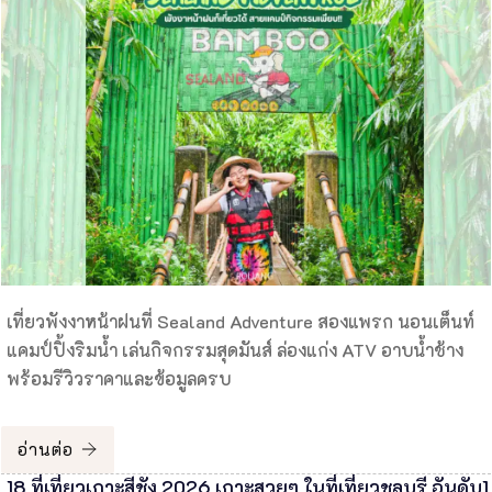
เที่ยวพังงาหน้าฝนที่ Sealand Adventure สองแพรก นอนเต็นท์
แคมป์ปิ้งริมน้ำ เล่นกิจกรรมสุดมันส์ ล่องแก่ง ATV อาบน้ำช้าง
พร้อมรีวิวราคาและข้อมูลครบ
อ่านต่อ
18 ที่เที่ยวเกาะสีชัง 2026 เกาะสวยๆ ในที่เที่ยวชลบุรี อันดับ1