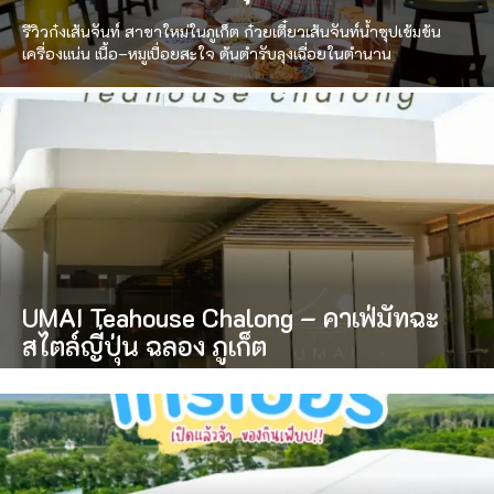
รีวิวก๋งเส้นจันท์ สาขาใหม่ในภูเก็ต ก๋วยเตี๋ยวเส้นจันท์น้ำซุปเข้มข้น
เครื่องแน่น เนื้อ–หมูเปื่อยสะใจ ต้นตำรับลุงเฉื่อยในตำนาน
UMAI Teahouse Chalong – คาเฟ่มัทฉะ
สไตล์ญี่ปุ่น ฉลอง ภูเก็ต