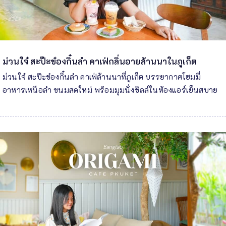
ม่วนใจ๋ สะป๊ะข๋องกิ๋นลำ คาเฟ่กลิ่นอายล้านนาในภูเก็ต
ม่วนใจ๋ สะป๊ะข๋องกิ๋นลำ คาเฟ่ล้านนาที่ภูเก็ต บรรยากาศโฮมมี่
อาหารเหนือลำ ขนมสดใหม่ พร้อมมุมนั่งชิลล์ในห้องแอร์เย็นสบาย