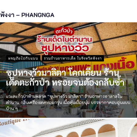
พังงา – PHANGNGA
ผจญภัยไปกับแนน
รวมร้านอาหารเด็ด ในจังหวัดพังงา
ซุปหางวัวมาลิตา โคกเคียน ร้าน
เด็ดตะกั่วป่า หรอยจนต้องกลับซ้ำ
แวะตะกั่วป่าห้ามพลาด “ซุปหางวัว มาลิตา” ร้านอาหารฮาลาลใน
ตำนาน กลิ่นเครื่องเทศหอมกรุ่น เนื้อตุ๋นเปื่อยนุ่ม บรรยากาศอบอุ่นแบบ
บ้าน ๆ