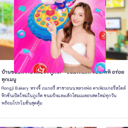
บ้านขนมหวาน ดีต่อใจ ภูเก็ต – ขนมไทยแท้ หอมกะทิ อร่อย
ทุกเมนู
Rongji Bakery หรงจี้ เบเกอรี่ สาขาถนนหลวงพ่อ คาเฟ่เบเกอรี่สไตล์
ฟิวชั่นเปิดใหม่ในภูเก็ต ขนมปังและเค้กโฮมเมดอบสดใหม่ทุกวัน
พร้อมโปรโมชั่นสุดคุ้ม