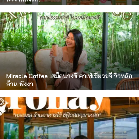
Miracle Coffee เสม็ดนางชี คาเฟ่เขียวขจี วิวหลัก
ล้าน พังงา