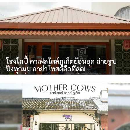
โรงโกปี้ คาเฟ่สไตล์ภูเก็ตย้อนยุค ถ่ายรูป
ปังทุกมุม กาย่าโทสต์คือที่สุด!