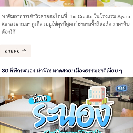
พาชิมอาหารเช้าวิวสวยตะโกนที่ The Cradle ในโรงแรม Ayara
Kamala กมลา ภูเก็ต เมนูไข่ตุรกีสุดเก๋ ฮาลาลทั้งรีสอร์ต ราคาจับ
ต้องได้
อ่านต่อ
30 ที่พักระนอง น่าพัก! หาดสวย! เมืองธรรมชาติเงียบ ๆ