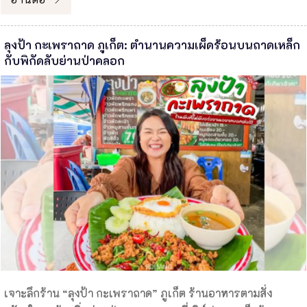
ลุงป้า กะเพราถาด ภูเก็ต: ตำนานความเผ็ดร้อนบนถาดเหล็ก
กับพิกัดลับย่านป่าคลอก
เจาะลึกร้าน “ลุงป้า กะเพราถาด” ภูเก็ต ร้านอาหารตามสั่ง