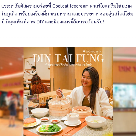
แวะมาสัมผัสความอร่อยที่ Coolcat Icecream คาเฟ่ไอศกรีมโฮมเมด
ในภูเก็ต พร้อมเครื่องดื่ม ขนมหวาน และบรรยากาศอบอุ่นสไตล์โฮม
มี่ มีมุมเพ้นท์ภาพ DIY และน้องแมวขี้อ้อนรอต้อนรับ!