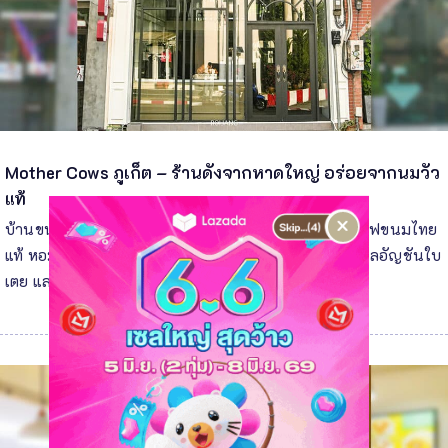
Mother Cows ภูเก็ต – ร้านดังจากหาดใหญ่ อร่อยจากนมวัว
แท้
×
บ้านขนมหวาน ดีต่อใจ ร้านขนมหวานชื่อดังในภูเก็ต เสิร์ฟขนมไทย
แท้ หอมกะทิ รสละมุน เมนูแนะนำบัวลอยไข่หวาน อินทนิลอัญชันใบ
เตย และข้าวเหนียวเปียกลำไย