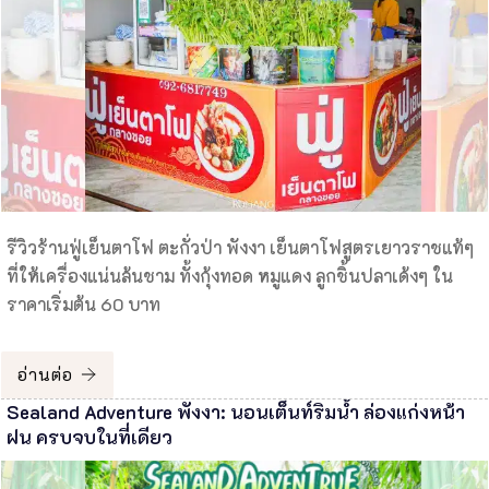
รีวิวร้านฟู่เย็นตาโฟ ตะกั่วป่า พังงา เย็นตาโฟสูตรเยาวราชแท้ๆ
ที่ให้เครื่องแน่นล้นชาม ทั้งกุ้งทอด หมูแดง ลูกชิ้นปลาเด้งๆ ใน
ราคาเริ่มต้น 60 บาท
อ่านต่อ
Sealand Adventure พังงา: นอนเต็นท์ริมน้ำ ล่องแก่งหน้า
ฝน ครบจบในที่เดียว