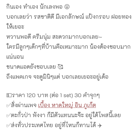
กินเอง ทำเอง นักเลงพอ 😝
บอกเลยว่า รสชาติดี มีเอกลักษณ์ แป้งกรอบ ฝอยทอง
ให้เยอะ
หวานพอดี ครีมนุ่ม สะดวกมากบอกเลย~
ใครมีลูกๆเด็กๆที่บ้านคือเหมาะมาก น้องต้องชอบมาก
แน่นอน
ขนาดแอดยังชอบเลย 🥰
ถึงแพคเกจ จะดูมินิๆแต่ บอกเลยเยอะอยู่เด้อ
💵ราคา 120 บาท (ต่อ 1 set) 30 คำจุกๆ
✅สั่งผ่านเพจ
เบื้อง หาดใหญ่ อิน ภูเก็ต
✅ตะกั่วป่า พังงา ก็มีตัวแทนนะจ๊ะ อยู่ใต้โพสนี้เลย
✅ส่งทั่วประเทศไทย อยู่ที่ไหนก็ทานได้ ✈️