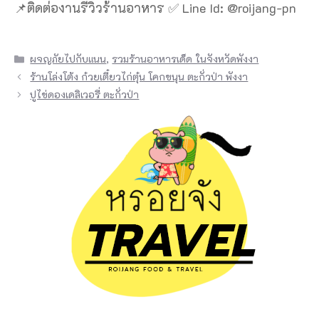
📌ติดต่องานรีวิวร้านอาหาร ✅ Line Id: @roijang-pn
Categories
ผจญภัยไปกับแนน
,
รวมร้านอาหารเด็ด ในจังหวัดพังงา
ร้านโล่งโต้ง ก๋วยเตี๋ยวไก่ตุ๋น โคกขนุน ตะกั่วป่า พังงา
ปูไข่ดองเดลิเวอรี่ ตะกั่วป่า