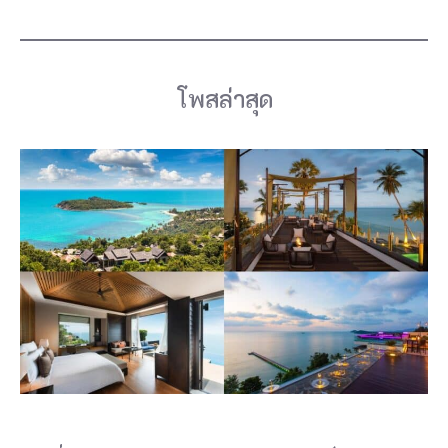
โพสล่าสุด