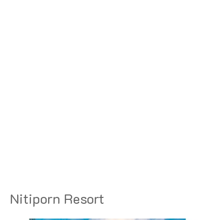
Nitiporn Resort