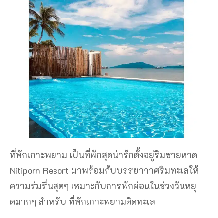
ที่พักเกาะพยาม เป็นที่พักสุดน่ารักตั้งอยู่ริมชายหาด
Nitiporn Resort มาพร้อมกับบรรยากาศริมทะเลให้
ความร่มรื่นสุดๆ เหมาะกับการพักผ่อนในช่วงวันหยุ
ดมากๆ สำหรับ ที่พักเกาะพยามติดทะเล