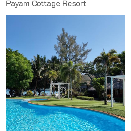
Payam Cottage Resort