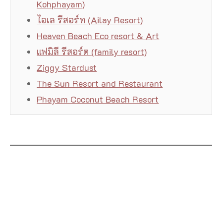
Kohphayam)
ไอเล รีสอร์ท (Ailay Resort)
Heaven Beach Eco resort & Art
แฟมิลี รีสอร์ต (family resort)
Ziggy Stardust
The Sun Resort and Restaurant
Phayam Coconut Beach Resort