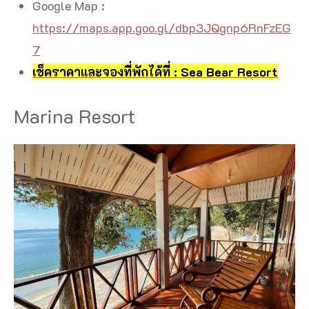
Google Map :
https://maps.app.goo.gl/dbp3JQgnp6RnFzEG
7
เช็คราคาและจองที่พักได้ที่ : Sea Bear Resort
Marina Resort