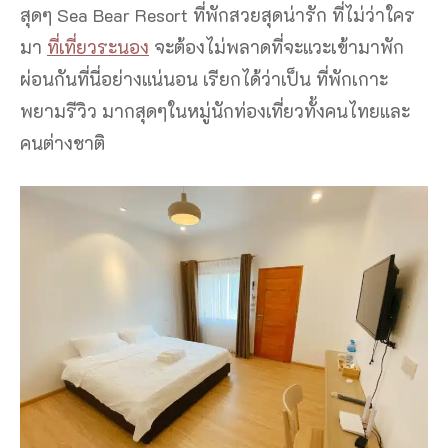
สุดๆ Sea Bear Resort ที่พักสวยสุดน่ารัก ที่ไม่ว่าใคร
มา
ที่เที่ยวระนอง
จะต้องไม่พลาดที่จะแวะเข้ามาพัก
ผ่อนกันที่นี่อย่างแน่นอน เรียกได้ว่าเป็น ที่พักเกาะ
พยามรีวิว มากสุดๆในหมู่นักท่องเที่ยวทั้งคนไทยและ
คนต่างชาติ