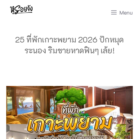
Skip
Menu
to
content
25 ที่พักเกาะพยาม 2026 ปักหมุด
ระนอง ริมชายหาดฟินๆ เล้ย!