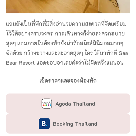
แถมยังเป็นที่พักที่มีสิ่งอำนวยความสะดวกที่จัดเตรียม
ไว้ให้อย่างครบวงจร การเดินทางก็ง่ายสะดวกสบาย
สุดๆ แถมภายในห้องพักยังน่ารักสไตล์มินิมอลมากๆ
อีกด้วย กว้างขวางและสะอาดสุดๆ ใครได้มาพักที่ Sea
Bear Resort แอดขอบอกเลยค่ะว่าไม่ผิดหวังแน่นอน
เช็คราคาและจองห้องพัก
Agoda Thailand
Booking Thailand