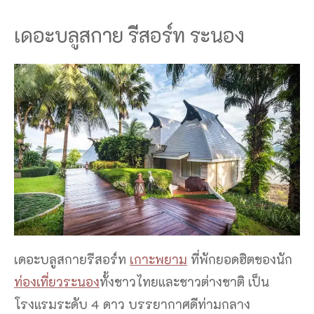
เดอะบลูสกาย รีสอร์ท ระนอง
เดอะบลูสกายรีสอร์ท
เกาะพยาม
ที่พักยอดฮิตของนัก
ท่องเที่ยวระนอง
ทั้งชาวไทยและชาวต่างชาติ เป็น
โรงแรมระดับ 4 ดาว บรรยากาศดีท่ามกลาง