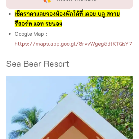
เช็คราคาเเละจองห้องพักได้ที่ เดอะ บลู สกาย
รีสอร์ท แอท ระนอง
Google Map :
https://maps.app.goo.gl/8rvvWgeg5dtKTQsY7
Sea Bear Resort