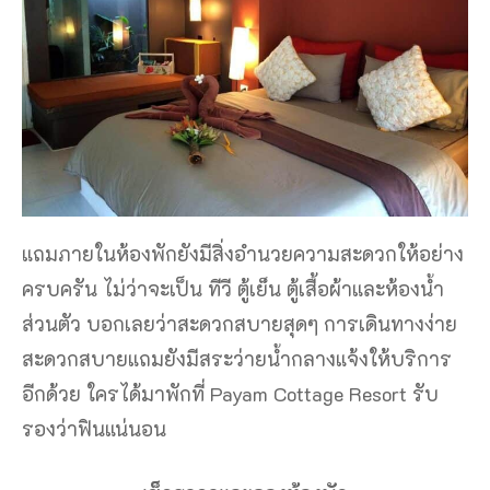
แถมภายในห้องพักยังมีสิ่งอำนวยความสะดวกให้อย่าง
ครบครัน ไม่ว่าจะเป็น ทีวี ตู้เย็น ตู้เสื้อผ้าและห้องน้ำ
ส่วนตัว บอกเลยว่าสะดวกสบายสุดๆ การเดินทางง่าย
สะดวกสบายแถมยังมีสระว่ายน้ำกลางแจ้งให้บริการ
อีกด้วย ใครได้มาพักที่ Payam Cottage Resort รับ
รองว่าฟินแน่นอน