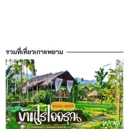
รวมที่เที่ยวเกาะพยาม