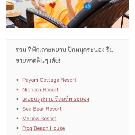
รวม ที่พักเกาะพยาม ปักหมุดระนอง ริม
ชายหาดฟินๆ เล้ย!
Payam Cottage Resort
Nitiporn Resort
เดอะบลูสกาย รีสอร์ท ระนอง
Sea Bear Resort
Marina Resort
Frog Beach House