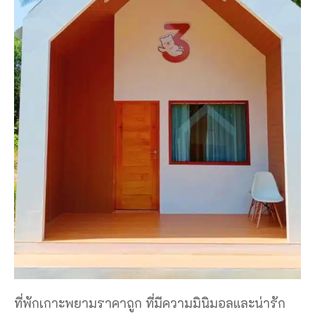
ที่พักเกาะพยามราคาถูก ที่มีความมินิมอลและน่ารัก