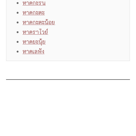
หาดกะรน
หาดกะตะ
หาดกะตะน้อย
หาดราไวย์
หาดยะนุ้ย
หาดเลพัง