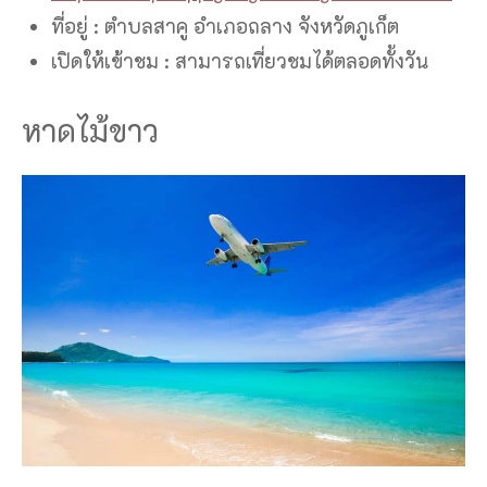
ที่อยู่ : ตำบลสาคู อำเภอถลาง จังหวัดภูเก็ต
เปิดให้เข้าชม : สามารถเที่ยวชมได้ตลอดทั้งวัน
หาดไม้ขาว