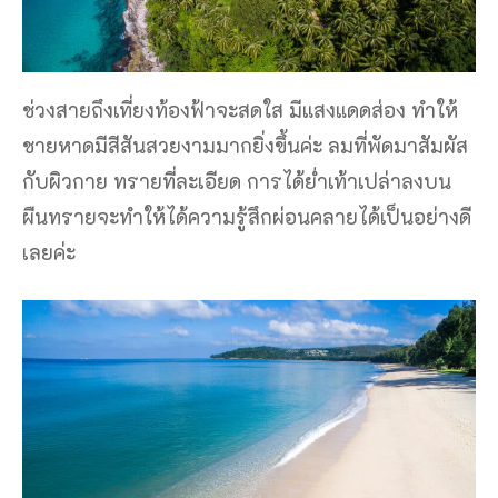
ช่วงสายถึงเที่ยงท้องฟ้าจะสดใส มีแสงแดดส่อง ทำให้
ชายหาดมีสีสันสวยงามมากยิ่งขึ้นค่ะ ลมที่พัดมาสัมผัส
กับผิวกาย ทรายที่ละเอียด การได้ย่ำเท้าเปล่าลงบน
ผืนทรายจะทำให้ได้ความรู้สึกผ่อนคลายได้เป็นอย่างดี
เลยค่ะ