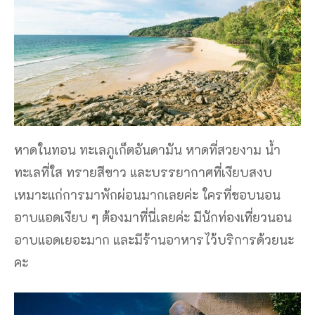
หาดในทอน ทะเลภูเก็ตอันดามัน หาดที่สวยงาม น้ำ
ทะเลที่ใส ทรายสีขาว และบรรยากาศที่เงียบสงบ
เหมาะแก่การมาพักผ่อนมากเลยค่ะ ใครที่ชอบนอน
อาบแอดเงียบ ๆ ต้องมาที่นี่เลยค่ะ มีนักท่องเที่ยวนอน
อาบแอดเยอะมาก และมีร้านอาหารไว้บริการด้วยนะ
คะ