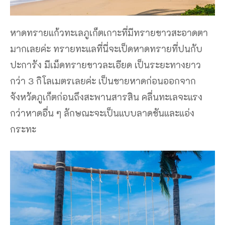
หาดทรายแก้วทะเลภูเก็ตเกาะที่มีทรายขาวสะอาดตา
มากเลยค่ะ ทรายทะแลที่นี่จะเป็ดหาดทรายที่ปนกับ
ปะการัง มีเม็ดทรายขาวละเอียด เป็นระยะทางยาว
กว่า 3 กิโลเมตรเลยค่ะ เป็นชายหาดก่อนออกจาก
จังหวัดภูเก็ตก่อนถึงสะพานสารสิน คลื่นทะเลจะแรง
กว่าหาดอื่น ๆ ลักษณะจะเป็นแบบลาดชันและแอ่ง
กระทะ