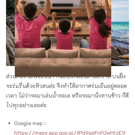
ส่วนคนที่ไม่ได้เล่นน้ำ ก็นอนพักผ่อนตามสบาย บนฝั่ง
จะร่มรื่นด้วยทิวสนค่ะ จึงทำให้อากาศร่มเย็นอยู่ตลอด
เวลา ไม่ว่าจะมาเล่นน้ำทะเล หรือจะมานั่งทานข้าว ก็ดี
ไปทุกอย่างเลยค่ะ
Google map :
https://maps.app.goo.gl/iiPd9gdFnPJwHtzE9