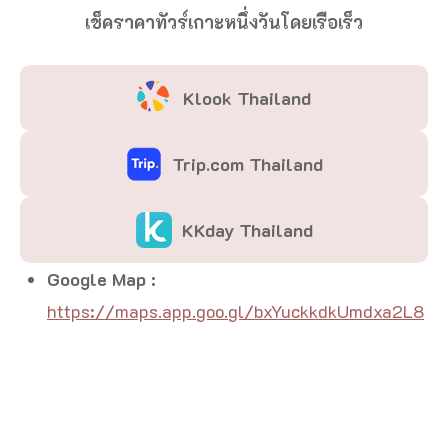
เช็คราคาทัวร์เกาะหนึ่งวันโดยเรือเร็ว
Klook Thailand
Trip.com Thailand
KKday Thailand
Google Map :
https://maps.app.goo.gl/bxYuckkdkUmdxa2L8