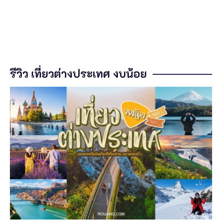
รีวิว เที่ยวต่างประเทศ งบน้อย