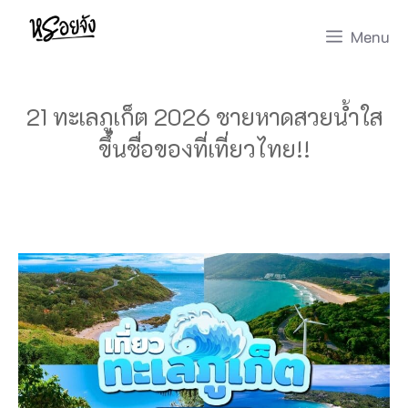
Skip
Menu
to
content
21 ทะเลภูเก็ต 2026 ชายหาดสวยน้ำใส
ขึ้นชื่อของที่เที่ยวไทย!!