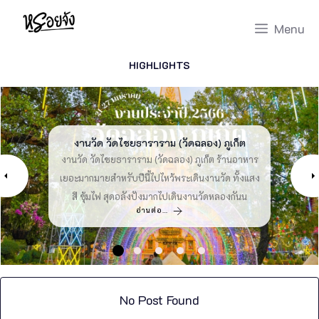
Skip
Menu
to
content
HIGHLIGHTS
40 ร้านอาหารเซ็นทรัลแจ้งวัฒนะ 2026 ตามมา
สนามหลวง 2 – 2026 ที่เที่ยวกรุงเทพ [สิงหาคม
งานวัด วัดไชยธาราราม (วัดฉลอง) ภูเก็ต
บ้านฮักมั่น ร้านชา คุระบุรี พังงา
ส้มตำหัวไม้ ร้านอาหาร ภูเก็ต
เลย [สิงหาคม 2026]
2026]
งานวัด วัดไชยธาราราม (วัดฉลอง) ภูเก็ต ร้านอาหาร
ชวนกิน ส้มตำหัวไม้ กับส้มตำร้านเด็ดถนนเจ้าฟ้า ร้าน
บ้านฮักมั่น ชาไทย ร้านชาในอำเภอคุระบุรี พังงา ที่
รีวิว สนามหลวง 2 มา สนามหลวง 2 ต้นไม้ ที่เที่ยว
รวม ร้านอาหารเซ็นทรัลแจ้งวัฒนะ มา เซ็นทรัล
เยอะมากมายสำหรับปีนี้ไปไหว้พระเดินงานวัด ทั้งแสง
อาหารภูเก็ต ที่มีเมนูเยอะแยะมากมายให้เลือกทานคุ้ม
ตกแต่งร้านสไตล์ล้านนาน่ารักเหมือนยกเอาความเป็น
แจ้งวัฒนะร้านอาหาร ร้านอาหารในเซ็นทรัล ร้าน
กรุงเทพ แห่งใหม่ สนามหลวง2ล่าสุด ที่เที่ยวใกล้
สี ซุ้มไฟ สุดอลังปังมากไปเดินงานวัดหลองกันน
ค่าคุ้มราคาบอกเลย หรอยจังพาไปแซ๊บซี๊ดกัน
เหนือ มาแอ่วฟีลเหนือได้ที่ฮักมั่นชาไทยไปกัน
อาหาร Central แจ้งวัฒนะ เอามาให้ฟินกันจุกๆ
กรุงเทพ เอามาให้วางแผนแล้ว
อ่านต่อ…
อ่านต่อ…
อ่านต่อ…
อ่านต่อ…
อ่านต่อ…
No Post Found