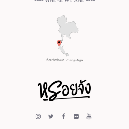
---- WHERE WE ARE ----